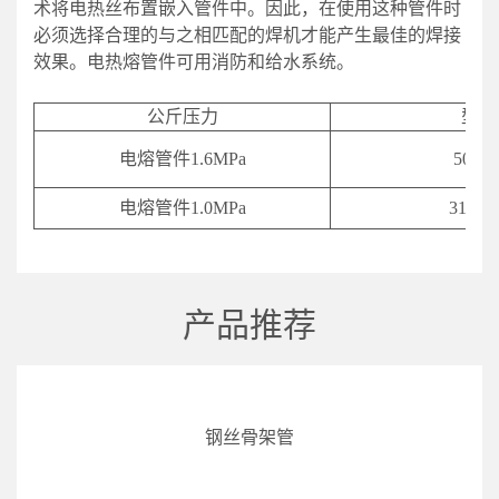
术将电热丝布置嵌入管件中。因此，在使用这种管件时
必须选择合理的与之相匹配的焊机才能产生最佳的焊接
效果。电热熔管件可用消防和给水系统。
公斤压力
型号
电熔管件1.6MPa
50-63
电熔管件1.0MPa
315-6
产品推荐
钢丝骨架管