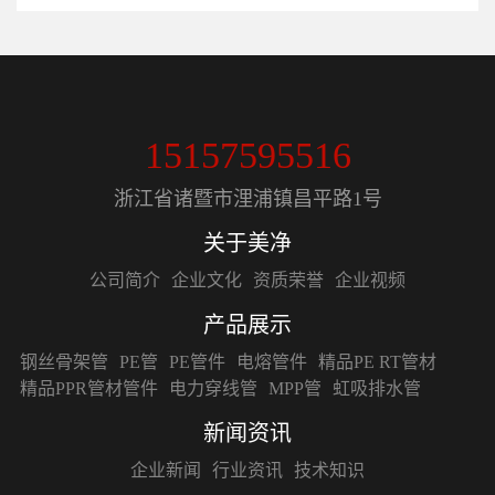
15157595516
浙江省诸暨市浬浦镇昌平路1号
关于美净
公司简介
企业文化
资质荣誉
企业视频
产品展示
钢丝骨架管
PE管
PE管件
电熔管件
精品PE RT管材
精品PPR管材管件
电力穿线管
MPP管
虹吸排水管
新闻资讯
企业新闻
行业资讯
技术知识