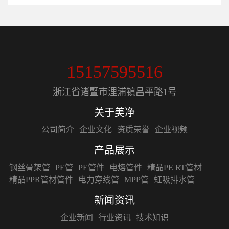
15157595516
浙江省诸暨市浬浦镇昌平路1号
关于美净
公司简介
企业文化
资质荣誉
企业视频
产品展示
钢丝骨架管
PE管
PE管件
电熔管件
精品PE RT管材
精品PPR管材管件
电力穿线管
MPP管
虹吸排水管
新闻资讯
企业新闻
行业资讯
技术知识