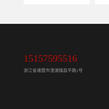
15157595516
浙江省诸暨市浬浦镇昌平路1号