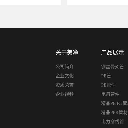
关于美净
产品展示
公司简介
钢丝骨架管
企业文化
PE管
资质荣誉
PE管件
企业视频
电熔管件
精品PE RT
精品PPR管
电力穿线管