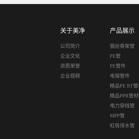
关于美净
产品展示
公司简介
钢丝骨架管
企业文化
PE管
资质荣誉
PE管件
企业视频
电熔管件
精品PE RT
精品PPR管
电力穿线管
MPP管
虹吸排水管