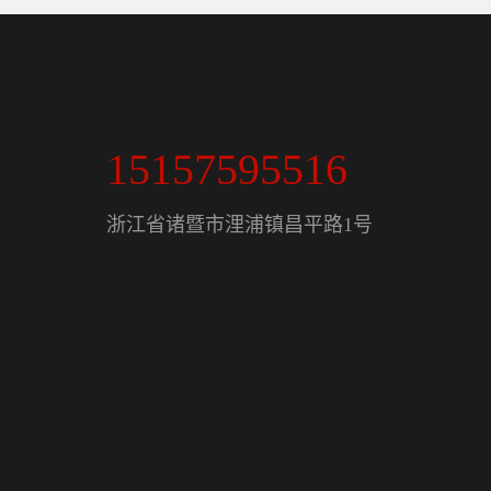
15157595516
浙江省诸暨市浬浦镇昌平路1号