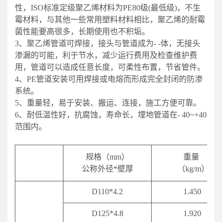
性，ISO标准定级聚乙烯材料为PE80级(最低级)，不生
霉材料，与其他一些常用塑料材料相比，聚乙烯的耐霉
菌性能要高很多，长期使用也不积垢。
3、聚乙烯管道可焊接，接头与管道成为- -体，无接头
渗漏的可能，利于节水，减少运行费用及检查维护费
用，管道可以造成任意长度，可柔性布置，节省管件。
4、PE管道安装可用焊接或电熔而形成完全封闭的防渗
系统。
5、重量轻，易于安装、搬运、连接，施工方便可靠。
6、耐低温性好，抗腐蚀，寿命长，埋地管道在- 40~+40
范围内。
规格（mm）
重量
公称外径*壁厚
（kg/m）
D110*4.2
1.450
D
125*4.8
1.920