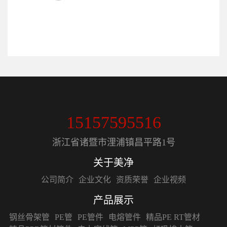
15157595516
浙江省诸暨市浬浦镇昌平路1号
关于美净
公司简介
企业文化
资质荣誉
企业视频
产品展示
钢丝骨架管
PE管
PE管件
电熔管件
精品PE RT管材