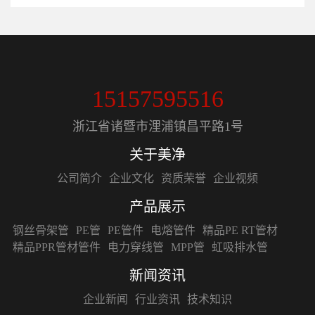
15157595516
浙江省诸暨市浬浦镇昌平路1号
关于美净
公司简介
企业文化
资质荣誉
企业视频
产品展示
钢丝骨架管
PE管
PE管件
电熔管件
精品PE RT管材
精品PPR管材管件
电力穿线管
MPP管
虹吸排水管
新闻资讯
企业新闻
行业资讯
技术知识