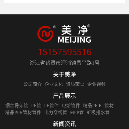
15157595516
浙江省诸暨市浬浦镇昌平路1号
关于美净
公司简介
企业文化
资质荣誉
企业视频
产品展示
钢丝骨架管
PE管
PE管件
电熔管件
精品PE RT管材
精品PPR管材管件
电力穿线管
MPP管
虹吸排水管
新闻资讯