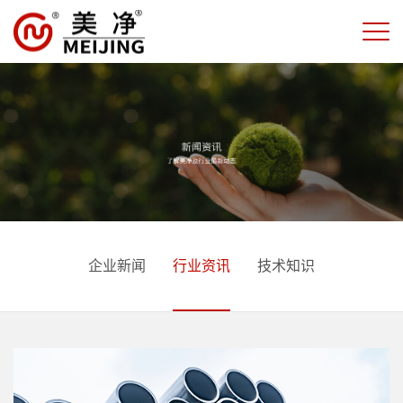
企业新闻
行业资讯
技术知识