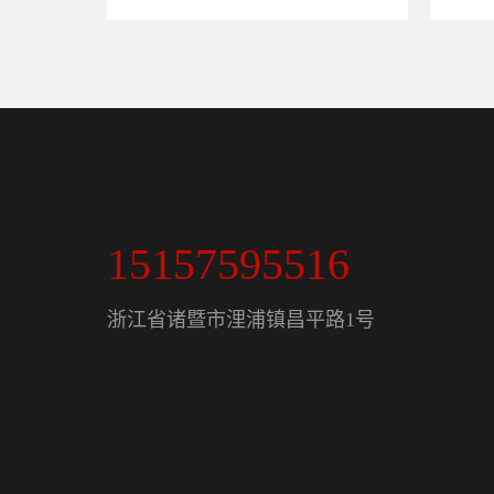
15157595516
浙江省诸暨市浬浦镇昌平路1号