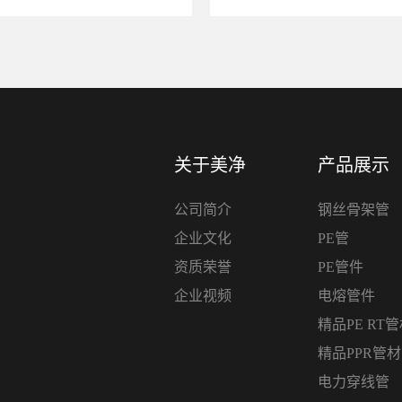
关于美净
产品展示
公司简介
钢丝骨架管
企业文化
PE管
资质荣誉
PE管件
企业视频
电熔管件
精品PE RT
精品PPR管
电力穿线管