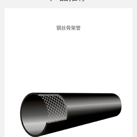
钢丝骨架管