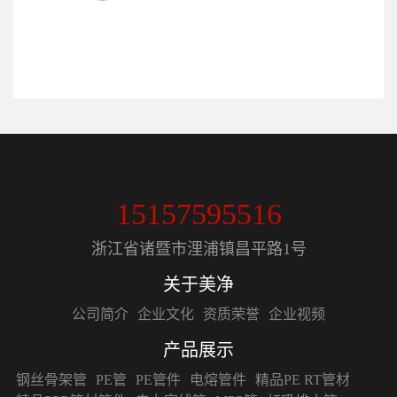
15157595516
浙江省诸暨市浬浦镇昌平路1号
关于美净
公司简介
企业文化
资质荣誉
企业视频
产品展示
钢丝骨架管
PE管
PE管件
电熔管件
精品PE RT管材