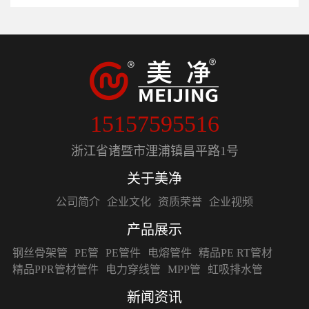
15157595516
浙江省诸暨市浬浦镇昌平路1号
关于美净
公司简介
企业文化
资质荣誉
企业视频
产品展示
钢丝骨架管
PE管
PE管件
电熔管件
精品PE RT管材
精品PPR管材管件
电力穿线管
MPP管
虹吸排水管
新闻资讯