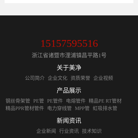
15157595516
浙江省诸暨市浬浦镇昌平路1号
关于美净
公司简介
企业文化
资质荣誉
企业视频
产品展示
钢丝骨架管
PE管
PE管件
电熔管件
精品PE RT管材
精品PPR管材管件
电力穿线管
MPP管
虹吸排水管
新闻资讯
企业新闻
行业资讯
技术知识