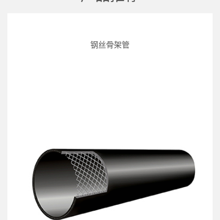
钢丝骨架管