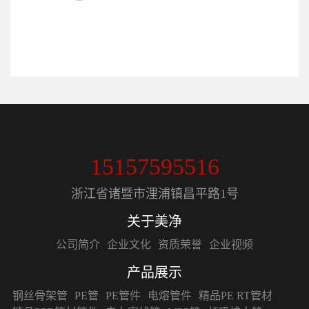
15157595516
浙江省诸暨市浬浦镇昌平路1号
关于美净
公司简介
企业文化
资质荣誉
企业视频
产品展示
钢丝骨架管
PE管
PE管件
电熔管件
精品PE RT管材