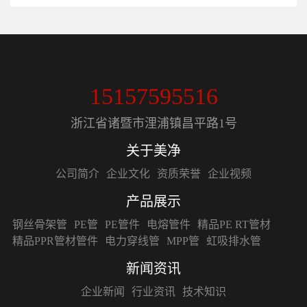
15157595516
浙江省诸暨市浬浦镇昌平路1号
关于美净
公司简介
企业文化
资质荣誉
企业视频
产品展示
钢丝骨架管
PE管
PE管件
电熔管件
精品PE RT管材
精品PPR管材管件
电力穿线管
MPP管
虹吸排水管
新闻资讯
企业新闻
行业资讯
技术知识