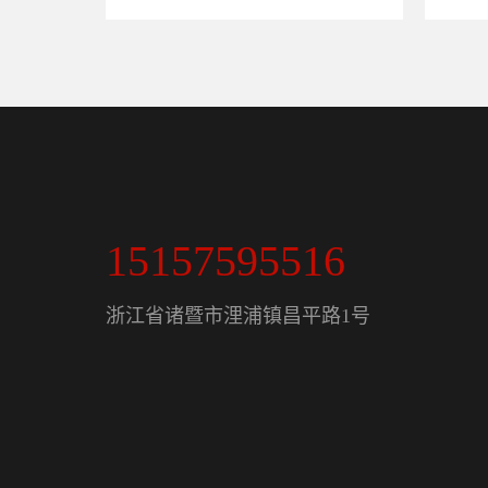
15157595516
浙江省诸暨市浬浦镇昌平路1号