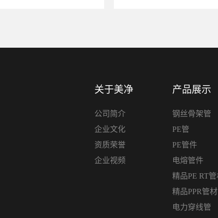
关于美净
产品展示
公司简介
钢丝骨架管
企业文化
PE管
资质荣誉
PE管件
企业视频
电熔管件
精品PE RT
精品PPR管
电力穿线管