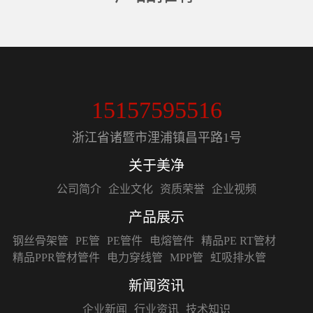
钢丝骨架管
15157595516
浙江省诸暨市浬浦镇昌平路1号
关于美净
公司简介
企业文化
资质荣誉
企业视频
产品展示
钢丝骨架管
PE管
PE管件
电熔管件
精品PE RT管材
精品PPR管材管件
电力穿线管
MPP管
虹吸排水管
新闻资讯
企业新闻
行业资讯
技术知识