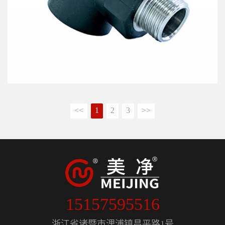
<<
1
2
3
>>
15157595516
浙江省诸暨市浬浦镇昌平路1号