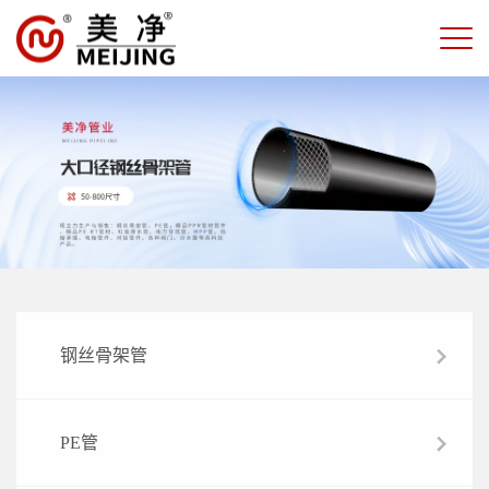
钢丝骨架管
PE管