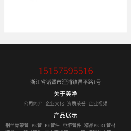
15157595516
浙江省诸暨市浬浦镇昌平路1号
关于美净
公司简介
企业文化
资质荣誉
企业视频
产品展示
钢丝骨架管
PE管
PE管件
电熔管件
精品PE RT管材