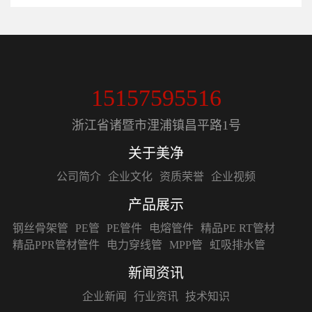
15157595516
浙江省诸暨市浬浦镇昌平路1号
关于美净
公司简介
企业文化
资质荣誉
企业视频
产品展示
钢丝骨架管
PE管
PE管件
电熔管件
精品PE RT管材
精品PPR管材管件
电力穿线管
MPP管
虹吸排水管
新闻资讯
企业新闻
行业资讯
技术知识