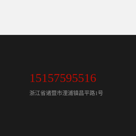
15157595516
浙江省诸暨市浬浦镇昌平路1号