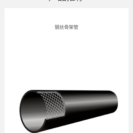
钢丝骨架管