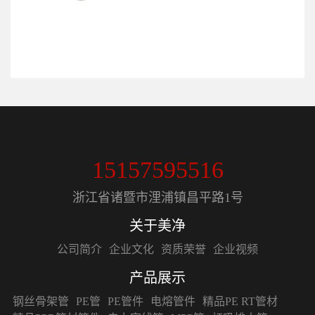
15157595516
浙江省诸暨市浬浦镇昌平路1号
关于美净
公司简介
企业文化
资质荣誉
企业视频
产品展示
钢丝骨架管
PE管
PE管件
电熔管件
精品PE RT管材