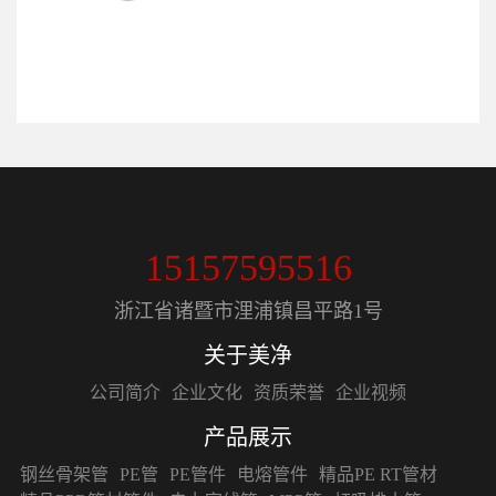
15157595516
浙江省诸暨市浬浦镇昌平路1号
关于美净
公司简介
企业文化
资质荣誉
企业视频
产品展示
钢丝骨架管
PE管
PE管件
电熔管件
精品PE RT管材