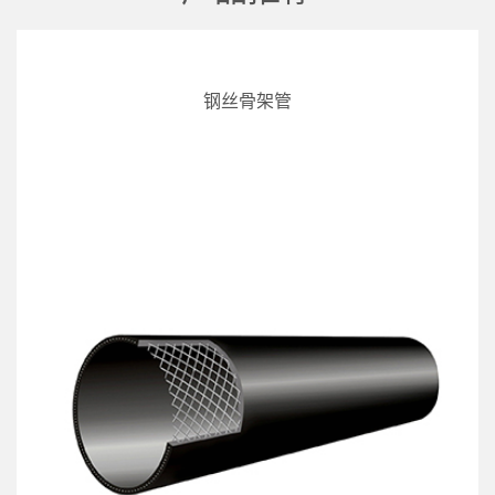
钢丝骨架管