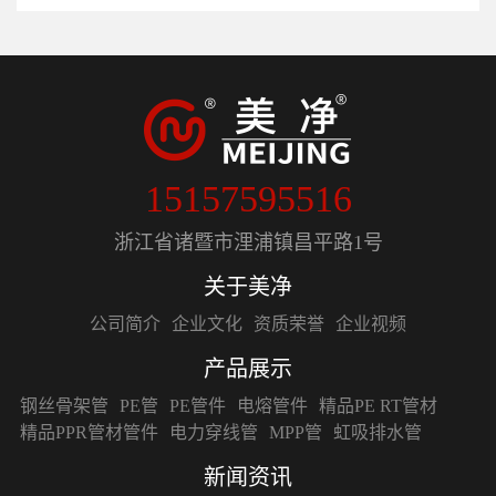
15157595516
浙江省诸暨市浬浦镇昌平路1号
关于美净
公司简介
企业文化
资质荣誉
企业视频
产品展示
钢丝骨架管
PE管
PE管件
电熔管件
精品PE RT管材
精品PPR管材管件
电力穿线管
MPP管
虹吸排水管
新闻资讯