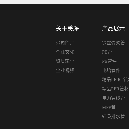
关于美净
产品展示
公司简介
钢丝骨架管
企业文化
PE管
资质荣誉
PE管件
企业视频
电熔管件
精品PE RT
精品PPR管
电力穿线管
MPP管
虹吸排水管