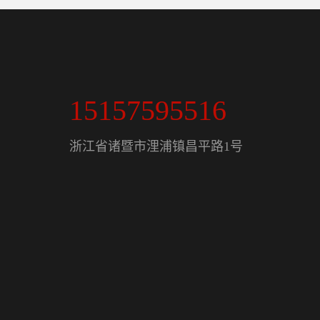
15157595516
浙江省诸暨市浬浦镇昌平路1号