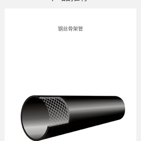
钢丝骨架管