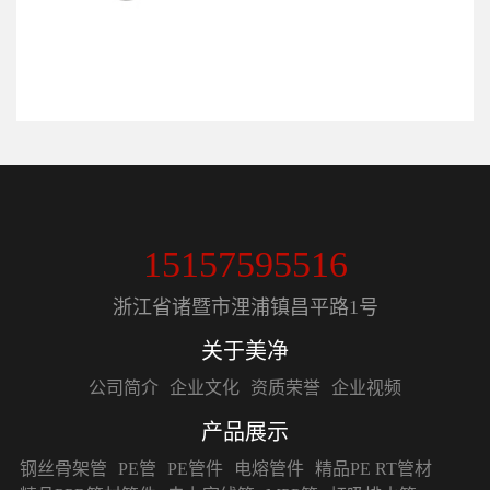
15157595516
浙江省诸暨市浬浦镇昌平路1号
关于美净
公司简介
企业文化
资质荣誉
企业视频
产品展示
钢丝骨架管
PE管
PE管件
电熔管件
精品PE RT管材