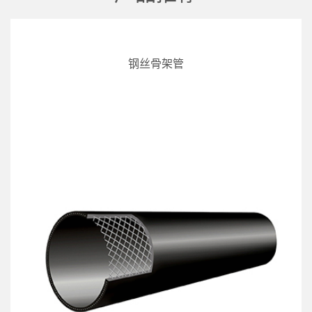
钢丝骨架管