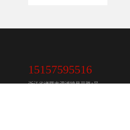
15157595516
浙江省诸暨市浬浦镇昌平路1号