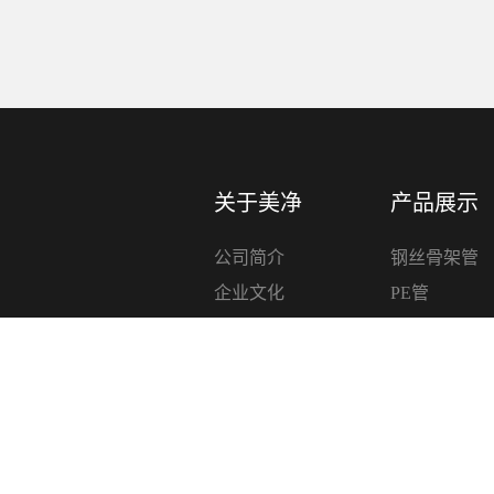
关于美净
产品展示
公司简介
钢丝骨架管
企业文化
PE管
资质荣誉
PE管件
企业视频
电熔管件
精品PE RT
精品PPR管
电力穿线管