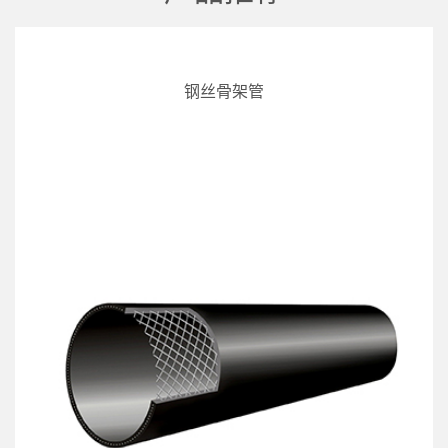
钢丝骨架管