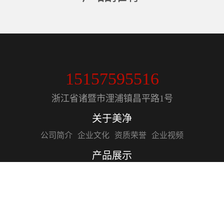
钢丝骨架管
15157595516
浙江省诸暨市浬浦镇昌平路1号
关于美净
公司简介
企业文化
资质荣誉
企业视频
产品展示
钢丝骨架管
PE管
PE管件
电熔管件
精品PE RT管材
精品PPR管材管件
电力穿线管
MPP管
虹吸排水管
新闻资讯
企业新闻
行业资讯
技术知识