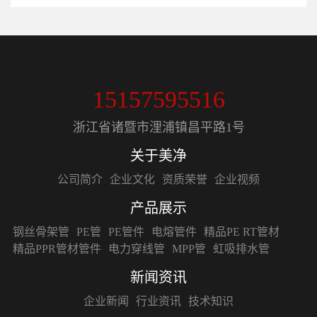
15157595516
浙江省诸暨市浬浦镇昌平路1号
关于美净
公司简介
企业文化
资质荣誉
企业视频
产品展示
钢丝骨架管
PE管
PE管件
电熔管件
精品PE RT管材
精品PPR管材管件
电力穿线管
MPP管
虹吸排水管
新闻资讯
企业新闻
行业资讯
技术知识