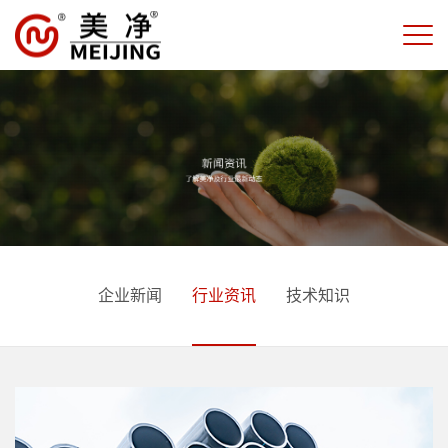
企业新闻
行业资讯
技术知识