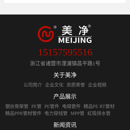
15157595516
浙江省诸暨市浬浦镇昌平路1号
关于美净
公司简介
企业文化
资质荣誉
企业视频
产品展示
钢丝骨架管
PE管
PE管件
电熔管件
精品PE RT管材
精品PPR管材管件
电力穿线管
MPP管
虹吸排水管
新闻资讯