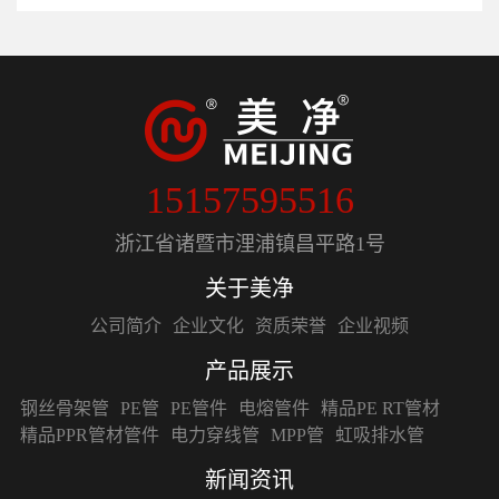
15157595516
浙江省诸暨市浬浦镇昌平路1号
关于美净
公司简介
企业文化
资质荣誉
企业视频
产品展示
钢丝骨架管
PE管
PE管件
电熔管件
精品PE RT管材
精品PPR管材管件
电力穿线管
MPP管
虹吸排水管
新闻资讯