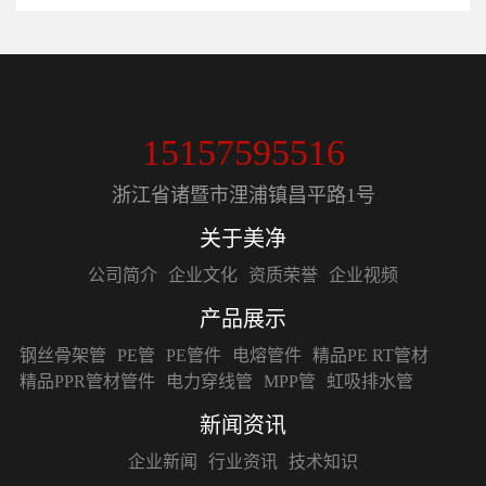
15157595516
浙江省诸暨市浬浦镇昌平路1号
关于美净
公司简介
企业文化
资质荣誉
企业视频
产品展示
钢丝骨架管
PE管
PE管件
电熔管件
精品PE RT管材
精品PPR管材管件
电力穿线管
MPP管
虹吸排水管
新闻资讯
企业新闻
行业资讯
技术知识