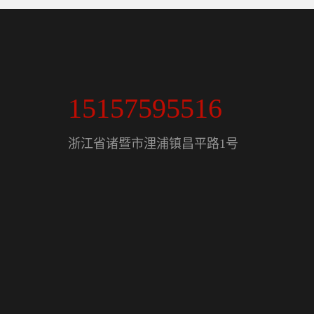
15157595516
浙江省诸暨市浬浦镇昌平路1号