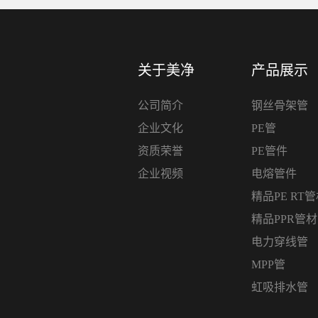
关于美净
产品展示
公司简介
钢丝骨架管
企业文化
PE管
资质荣誉
PE管件
企业视频
电熔管件
精品PE RT
精品PPR管
电力穿线管
MPP管
虹吸排水管