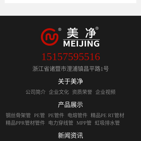
15157595516
浙江省诸暨市浬浦镇昌平路1号
关于美净
公司简介
企业文化
资质荣誉
企业视频
产品展示
钢丝骨架管
PE管
PE管件
电熔管件
精品PE RT管材
精品PPR管材管件
电力穿线管
MPP管
虹吸排水管
新闻资讯