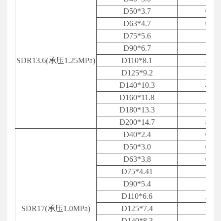
D50*3.7
0.55
D63*4.7
0.89
D75*5.6
1.26
D90*6.7
1.82
SDR13.6(承压1.25MPa)
D110*8.1
2.69
D125*9.2
3.43
D
140*10.3
4.22
D160*11.8
5.67
D
180*13.3
6.98
D200*14.7
8.81
D40*2.4
0.30
D50*3.0
0.46
D63*3.8
0.75
D75*4.41
1.03
D90*5.4
1.49
D110*6.6
2.21
SDR17(承压1.0MPa)
D125*7.4
2.80
D
140*8.3
3.46