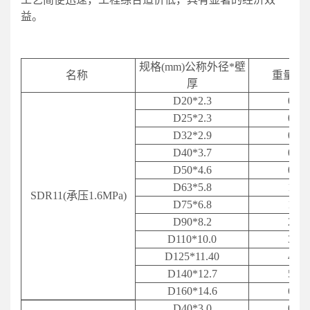
益。
规格(mm)公称外径*壁
名称
重量（kg
厚
D20*2.3
0.13
D25*2.3
0.17
D32*2.9
0.28
D40*3.7
0.43
D50*4.6
0.67
D63*5.8
1.07
SDR11(承压1.6MPa)
D75*6.8
1.52
D90*8.2
2.18
D110*10.0
3.23
D125*11.40
4.25
D
140*12.7
5.08
D
160*14.6
6.87
D40*3.0
0.39