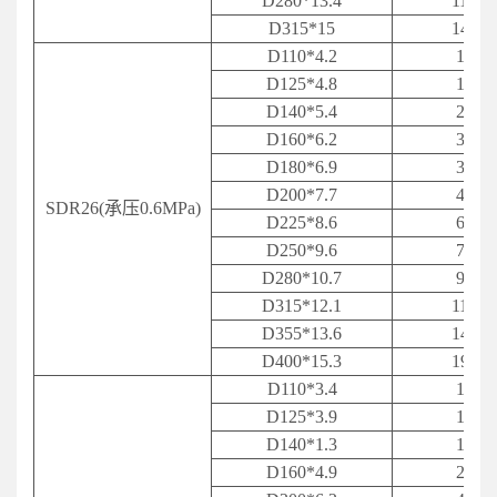
D
280*13.4
11.30
D
315*15
14.63
D110*4.2
1.45
D
125*4.8
1.92
D
140*5.4
2.32
D160*6.2
3.11
D
180*6.9
3.79
D200*7.7
4.84
SDR26(承压0.6MPa)
D225*8.6
6.27
D250*9.6
7.54
D
280*10.7
9.10
D315*12.1
11.97
D355*13.6
14.90
D400*15.3
19.23
D110*3.4
1.21
D125*3.9
1.58
D140*1.3
1.95
D
160*4.9
2.55