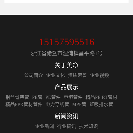
15157595516
浙江省诸暨市浬浦镇昌平路1号
关于美净
公司简介
企业文化
资质荣誉
企业视频
产品展示
钢丝骨架管
PE管
PE管件
电熔管件
精品PE RT管材
精品PPR管材管件
电力穿线管
MPP管
虹吸排水管
新闻资讯
企业新闻
行业资讯
技术知识