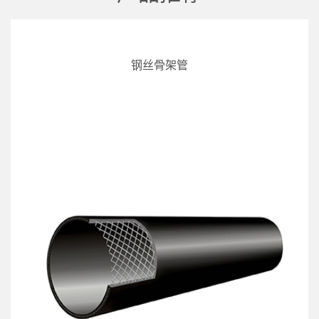
钢丝骨架管