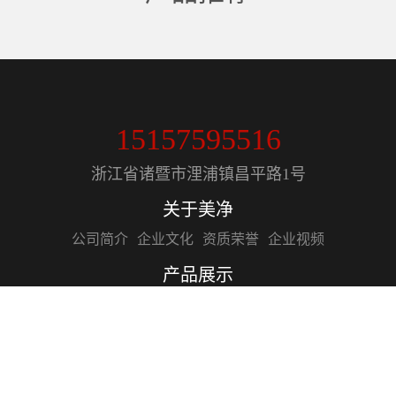
钢丝骨架管
15157595516
浙江省诸暨市浬浦镇昌平路1号
关于美净
公司简介
企业文化
资质荣誉
企业视频
产品展示
钢丝骨架管
PE管
PE管件
电熔管件
精品PE RT管材
精品PPR管材管件
电力穿线管
MPP管
虹吸排水管
新闻资讯
企业新闻
行业资讯
技术知识