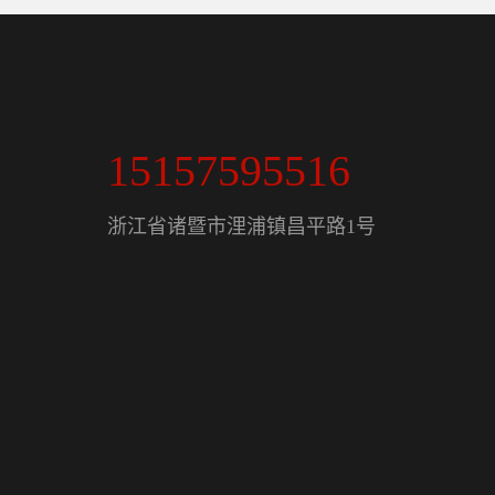
15157595516
浙江省诸暨市浬浦镇昌平路1号