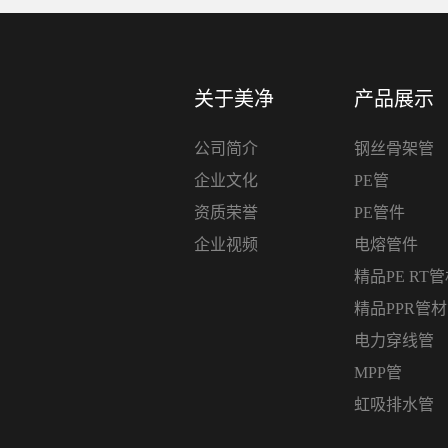
关于美净
产品展示
公司简介
钢丝骨架管
企业文化
PE管
资质荣誉
PE管件
企业视频
电熔管件
精品PE RT
精品PPR管
电力穿线管
MPP管
虹吸排水管