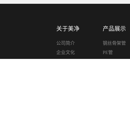
关于美净
产品展示
公司简介
钢丝骨架管
企业文化
PE管
资质荣誉
PE管件
企业视频
电熔管件
精品PE RT
精品PPR管
电力穿线管
MPP管
虹吸排水管