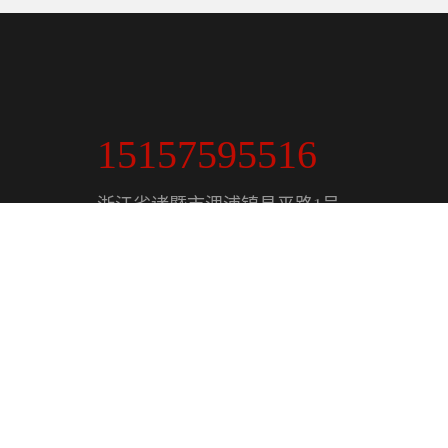
15157595516
浙江省诸暨市浬浦镇昌平路1号