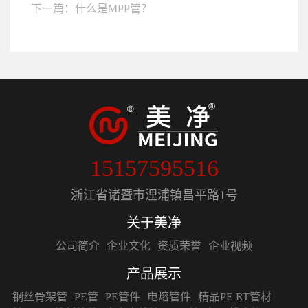
下一篇：什么是MPP管？
15157595516
浙江省诸暨市浬浦镇昌平路1号
关于美净
公司简介
企业文化
资质荣誉
企业视频
产品展示
钢丝骨架管
PE管
PE管件
电熔管件
精品PE RT管材