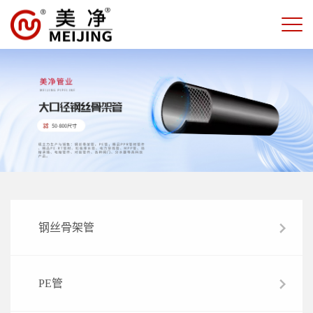
钢丝骨架管
PE管