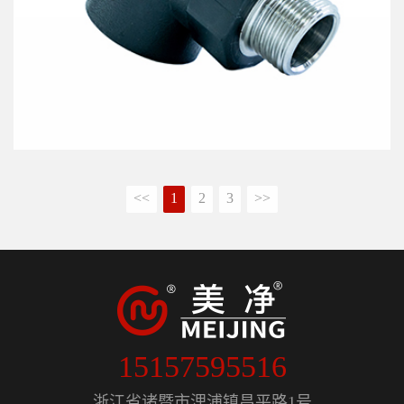
<<
1
2
3
>>
15157595516
浙江省诸暨市浬浦镇昌平路1号