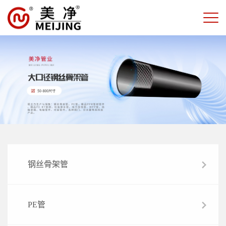
钢丝骨架管
PE管