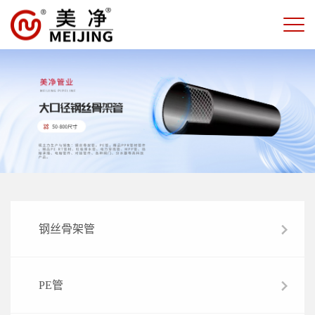
钢丝骨架管
PE管