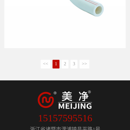
<<
1
2
3
>>
15157595516
浙江省诸暨市浬浦镇昌平路1号