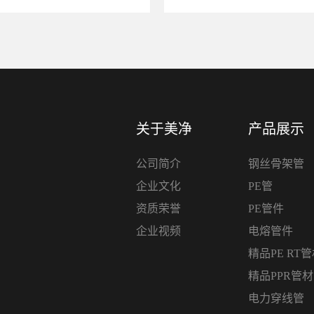
关于美净
产品展示
公司简介
钢丝骨架管
企业文化
PE管
资质荣誉
PE管件
企业视频
电熔管件
精品PE RT
精品PPR管
电力穿线管