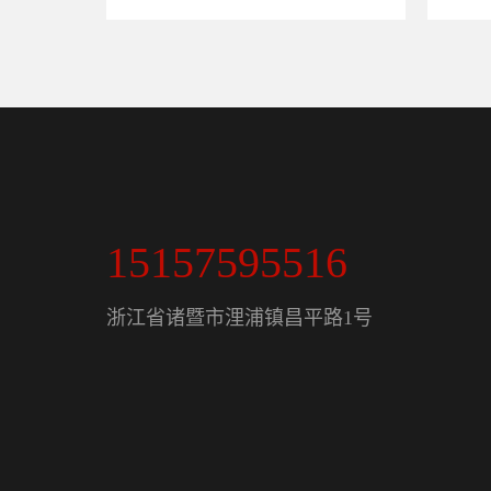
15157595516
浙江省诸暨市浬浦镇昌平路1号