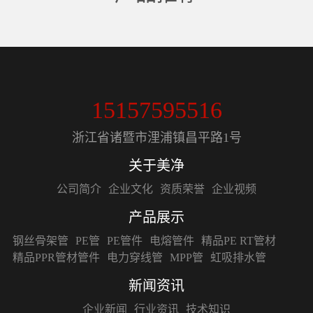
钢丝骨架管
15157595516
浙江省诸暨市浬浦镇昌平路1号
关于美净
公司简介
企业文化
资质荣誉
企业视频
产品展示
钢丝骨架管
PE管
PE管件
电熔管件
精品PE RT管材
精品PPR管材管件
电力穿线管
MPP管
虹吸排水管
新闻资讯
企业新闻
行业资讯
技术知识